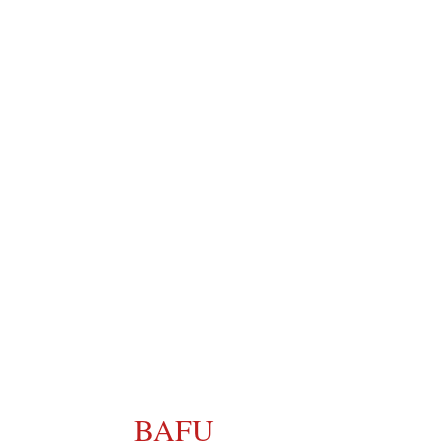
Wer WIR sind
Wirksamkeit - Intuition - 
Respekt
Die WIR-
Bewegung
Das Böse mit Gutem 
besiegen
BAFU