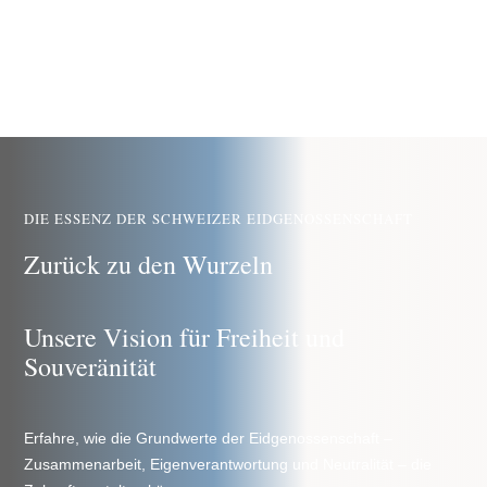
MARKTPLATZ
|
LOGIN NETZWERK
DIE ESSENZ DER SCHWEIZER EIDGENOSSENSCHAFT
Zurück zu den Wurzeln
Unsere Vision für Freiheit und
Souveränität
Erfahre, wie die Grundwerte der Eidgenossenschaft –
Zusammenarbeit, Eigenverantwortung und Neutralität – die