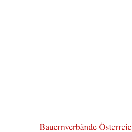
Wer WIR sind
Wirksamkeit - Intuition - 
Respekt
Die WIR-
Bewegung
Das Böse mit Gutem 
besiegen
Bauernverbände Österrei