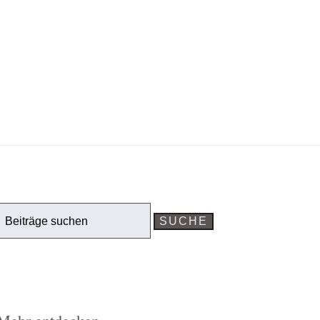
Search
or: