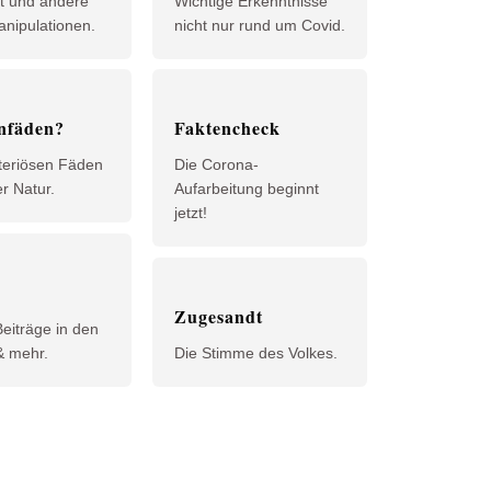
t und andere
Wichtige Erkenntnisse
nipulationen.
nicht nur rund um Covid.
nfäden?
Faktencheck
teriösen Fäden
Die Corona-
r Natur.
Aufarbeitung beginnt
jetzt!
n
Zugesandt
eiträge in den
& mehr.
Die Stimme des Volkes.