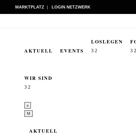
MARKTPLATZ
|
LOGIN NETZWERK
LOSLEGEN
F
AKTUELL
EVENTS
3
2
3
WIR SIND
3
2
a
M
AKTUELL