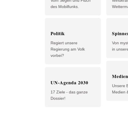
Vom Segen und Fluch
Windkraf
des Mobilfunks.
Wetterma
Politik
Spinne
Regiert unsere 
Von mys
Regierung am Volk 
in unsere
vorbei? 
Medie
UN-Agenda 2030
Unsere B
17 Ziele - das ganze 
Medien 
Dossier!